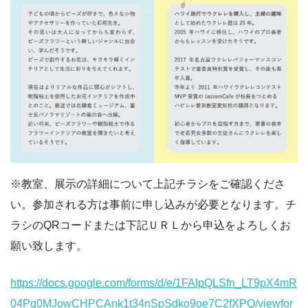
※教室、展示の詳細について上記チラシをご確認くださ
い。参加される方は事前に申し込みが必要となります。チ
ラシのQRコードまたは下記ＵＲＬから申込をよろしくお
願い致します。
https://docs.google.com/forms/d/e/1FAIpQLSfn_LT9pX4mR
04Pq0MJowCHPCAnk1t34nSpSdko9oe7C2fXPQ/viewfor