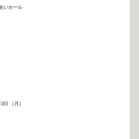
あいホール
月3日 ［月］