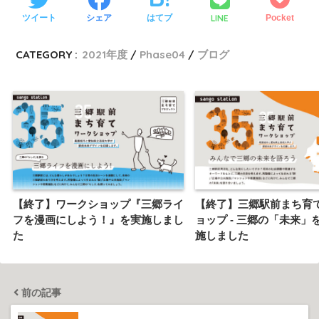
LINE
ツイート
シェア
はてブ
Pocket
CATEGORY :
2021年度
Phase04
ブログ
【終了】ワークショップ『三郷ライ
【終了】三郷駅前まち育
フを漫画にしよう！』を実施しまし
ョップ - 三郷の「未来」
た
施しました
前の記事